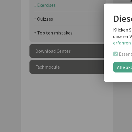
» Exercises
Dies
» Quizzes
Klicken S
» Top ten mistakes
unserer 
erfahren 
Download Center
Essent
Fachmodule
Alle ak