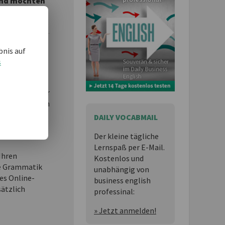
 und möchten
bnis auf
essional
ist
s
n,
 Lernspaß für
ness English im
DAILY VOCABMAIL
t Exercices &
Der kleine tägliche
Lernspaß per E-Mail.
Ihren
Kostenlos und
e Grammatik
unabhängig von
es Online-
business english
sätzlich
professinal:
» Jetzt anmelden!