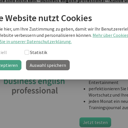
Sie sind noch kein "business english professional"-Kunde
weiterlesen?
e Website nutzt Cookies
ie hier, um Ihre Zustimmung zu geben, damit wir Ihr Benutzererle
business english prof
Website verbessern und personalisieren können.
Mehr über Cookie
Ihre Lernplattform mit
Sie in unserer Datenschutzerklärung.
Informationen, Vorlage
iell
Statistik
Know-How und täglichem
Ihr professionelles Busi
zeptieren
Auswahl speichern
Job:
interaktiv lernen mi
Entertainment
perfektionieren Sie 
Wortschatz und Ihr
jeden Monat ein neu
Trainingsjournal zu
Jetzt testen