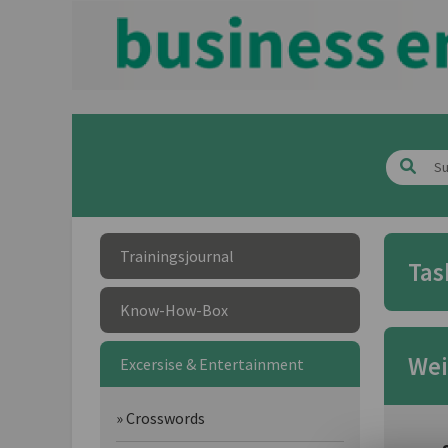
Trainingsjournal
Tas
Know-How-Box
Wei
Excersise & Entertainment
» Crosswords