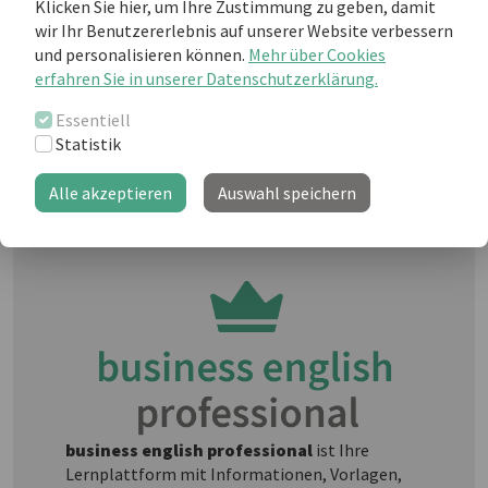
Klicken Sie hier, um Ihre Zustimmung zu geben, damit
wir Ihr Benutzererlebnis auf unserer Website verbessern
Weiterlesen als business english Kunde
und personalisieren können.
Mehr über Cookies
erfahren Sie in unserer Datenschutzerklärung.
Essentiell
Sie sind noch kein "business english
Statistik
professional"-Kunde und möchten
weiterlesen?
Alle akzeptieren
Auswahl speichern
business english professional
ist Ihre
Lernplattform mit Informationen, Vorlagen,