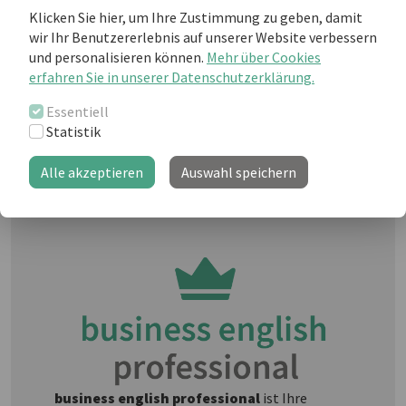
Klicken Sie hier, um Ihre Zustimmung zu geben, damit
wir Ihr Benutzererlebnis auf unserer Website verbessern
und personalisieren können.
Mehr über Cookies
Weiterlesen als business english Kunde
erfahren Sie in unserer Datenschutzerklärung.
Essentiell
Statistik
Sie sind noch kein "business english
professional"-Kunde und möchten
Alle akzeptieren
Auswahl speichern
weiterlesen?
business english professional
ist Ihre