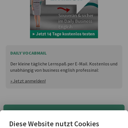
DAILY VOCABMAIL
Der kleine tägliche Lernspaß per E-Mail. Kostenlos und
unabhängig von business english professinal:
» Jetzt anmelden!
make yourself at home: would you like,
do you like
Diese Website nutzt Cookies