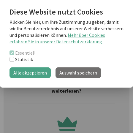
Um verschiedene Vokabeln zum Thema Drucken zu
Diese Website nutzt Cookies
trainieren, haben wir einige Definitionen für Sie
aufgelistet, mit denen Sie die entsprechenden Begriffe
Klicken Sie hier, um Ihre Zustimmung zu geben, damit
verbinden müssen.
wir Ihr Benutzererlebnis auf unserer Website verbessern
und personalisieren können.
Mehr über Cookies
erfahren Sie in unserer Datenschutzerklärung.
Weiterlesen als business english Kunde
Essentiell
Statistik
Alle akzeptieren
Auswahl speichern
Sie sind noch kein "business english
professional"-Kunde und möchten
weiterlesen?