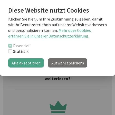
Haben Sie Probleme bei der Arbeit? Wussten Sie wie
Diese Website nutzt Cookies
viele andere Ausdrücke es im Englischen gibt, um über
ein Problem zu sprechen? Wir haben einige Synonyme
Klicken Sie hier, um Ihre Zustimmung zu geben, damit
für Sie parat.
wir Ihr Benutzererlebnis auf unserer Website verbessern
und personalisieren können.
Mehr über Cookies
erfahren Sie in unserer Datenschutzerklärung.
Weiterlesen als business english Kunde
Essentiell
Statistik
Alle akzeptieren
Auswahl speichern
Sie sind noch kein "business english
professional"-Kunde und möchten
weiterlesen?