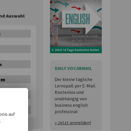
und Auswahl
DAILY VOCABMAIL
Der kleine tägliche
Lernspaß per E-Mail.
Kostenlos und
unabhängig von
business english
professinal:
bnis auf
s
» Jetzt anmelden!