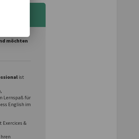
 und möchten
essional
ist
n,
 Lernspaß für
ness English im
t Exercices &
Ihren