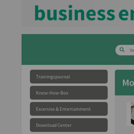
Trainingsjournal
Mo
Know-How-Box
Excersise & Entertainment
Download Center