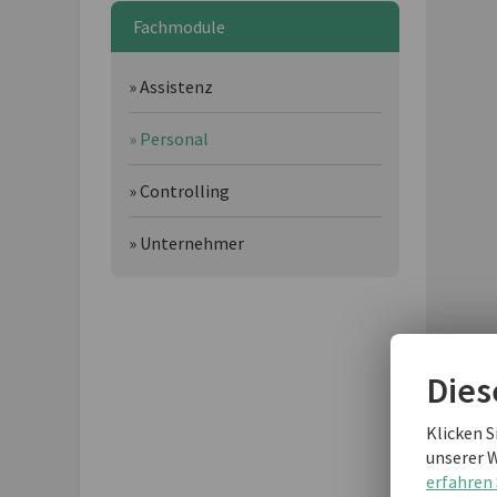
Fachmodule
» Assistenz
» Personal
» Controlling
» Unternehmer
Dies
Klicken S
unserer 
erfahren 