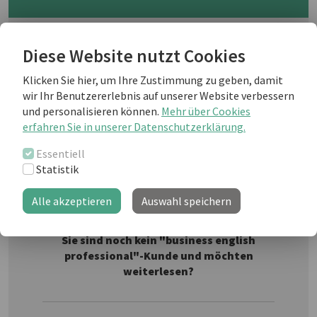
Good or bad, encouraging or
Diese Website nutzt Cookies
demotivating, we have to work with all
sorts of people and it can be difficult to
Klicken Sie hier, um Ihre Zustimmung zu geben, damit
work out what someone will be like in a
wir Ihr Benutzererlebnis auf unserer Website verbessern
Thinkstock
new situation, so here we look over the
und personalisieren können.
Mehr über Cookies
assessments that are available.
erfahren Sie in unserer Datenschutzerklärung.
Essentiell
Statistik
Weiterlesen als business english Kunde
Alle akzeptieren
Auswahl speichern
Sie sind noch kein "business english
professional"-Kunde und möchten
weiterlesen?