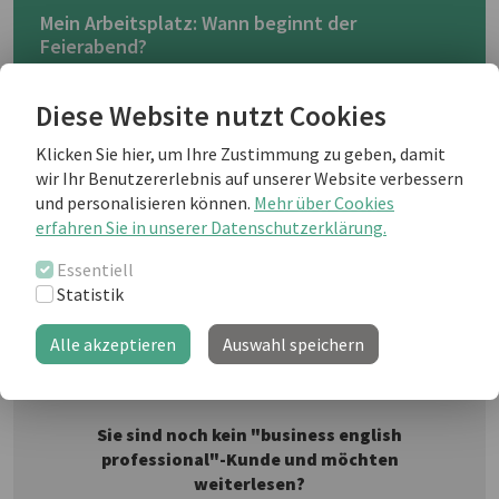
Mein Arbeitsplatz: Wann beginnt der
Feierabend?
Diese Website nutzt Cookies
Die Überschneidungen von Beruflichem und Privatem
werden in der heutigen Zeit immer häufiger. Wir
Klicken Sie hier, um Ihre Zustimmung zu geben, damit
nehmen den Laptop mit nach Hause, sind via
wir Ihr Benutzererlebnis auf unserer Website verbessern
Blackberry überall erreichbar. Aber wie viel Flexibilität
und personalisieren können.
Mehr über Cookies
und Erreichbarkeit ist gesund? Können wir unsere
erfahren Sie in unserer Datenschutzerklärung.
Freizeit überhaupt noch genießen?
Essentiell
Statistik
Weiterlesen als business english Kunde
Alle akzeptieren
Auswahl speichern
Sie sind noch kein "business english
professional"-Kunde und möchten
weiterlesen?