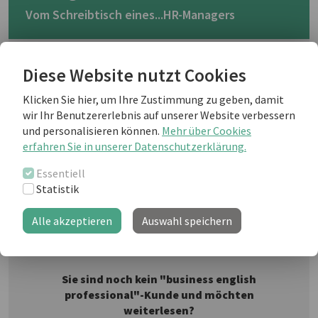
Vom Schreibtisch eines...HR-Managers
We are returning to our popular
Diese Website nutzt Cookies
"From the desk of..." series, keeping
to our salary and finances theme this
Klicken Sie hier, um Ihre Zustimmung zu geben, damit
month with a look at an HR Manager
wir Ihr Benutzererlebnis auf unserer Website verbessern
and following on over the next few
und personalisieren können.
Mehr über Cookies
months.
vaeenma/
erfahren Sie in unserer Datenschutzerklärung.
Photos.com
Essentiell
Statistik
Weiterlesen als business english Kunde
Alle akzeptieren
Auswahl speichern
Sie sind noch kein "business english
professional"-Kunde und möchten
weiterlesen?