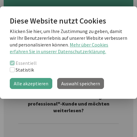
A surprising amount of our daily communication with
Diese Website nutzt Cookies
others involves giving instructions of one sort of
Klicken Sie hier, um Ihre Zustimmung zu geben, damit
another, from giving directions to using new
wir Ihr Benutzererlebnis auf unserer Website verbessern
equipment in the office. Read on for our tips on how to
und personalisieren können.
Mehr über Cookies
do this tactfully!
erfahren Sie in unserer Datenschutzerklärung.
Essentiell
Statistik
Weiterlesen als business english Kunde
Alle akzeptieren
Auswahl speichern
Sie sind noch kein "business english
professional"-Kunde und möchten
weiterlesen?