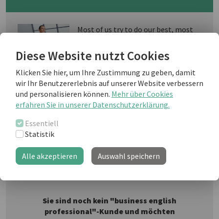
Most of us try to do our best, most
of the time. Everyone has periods in
which they cannot focus exclusively
Diese Website nutzt Cookies
on work, but what about those who
deliberately don´t try? And is all
Klicken Sie hier, um Ihre Zustimmung zu geben, damit
your hard work really worth it in the
wir Ihr Benutzererlebnis auf unserer Website verbessern
end?
und personalisieren können.
Mehr über Cookies
erfahren Sie in unserer Datenschutzerklärung.
Jupiterimages/
Photos.com
Essentiell
Statistik
Alle akzeptieren
Auswahl speichern
Weiterlesen als business english Kunde
Sie sind noch kein "business english
professional"-Kunde und möchten