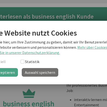
terlesen als business english Kunde
e Website nutzt Cookies
Sie sind noch kein "business english professional"-Kunde
weiterlesen?
ie hier, um Ihre Zustimmung zu geben, damit wir Ihr Benutzererle
Website verbessern und personalisieren können.
Mehr über Cookie
Sie in unserer Datenschutzerklärung.
iell
Statistik
business english prof
Ihre Lernplattform mit
zeptieren
Auswahl speichern
Informationen, Vorlage
Know-How und täglichem
Ihr professionelles Busi
Job:
interaktiv lernen mi
Entertainment