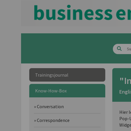
Trainingsjournal
"I
Know-How-Box
Engli
» Conversation
Hier 
Pop-U
» Correspondence
Widge