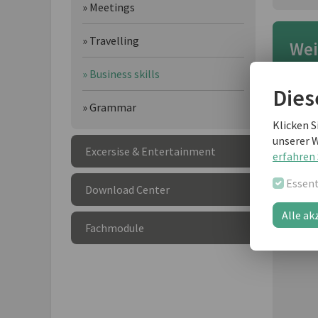
» Meetings
» Travelling
Wei
» Business skills
Dies
» Grammar
Klicken S
unserer 
Excersise & Entertainment
erfahren 
Essent
Download Center
Alle ak
Fachmodule