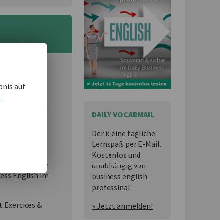
 und möchten
bnis auf
s
DAILY VOCABMAIL
essional
ist
Der kleine tägliche
Lernspaß per E-Mail.
n,
Kostenlos und
 Lernspaß für
unabhängig von
ness English im
business english
professinal:
t Exercices &
» Jetzt anmelden!