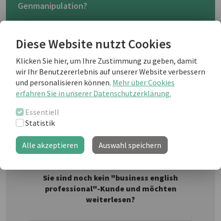
Genmanipulation?
Is Artificial Intelligence the way
Diese Website nutzt Cookies
forward or might consumers fear and
Klicken Sie hier, um Ihre Zustimmung zu geben, damit
avoid it the same way they have
wir Ihr Benutzererlebnis auf unserer Website verbessern
genetically modified foods? There are
Thinkstock
und personalisieren können.
Mehr über Cookies
pros and cons: will it be our servant or
erfahren Sie in unserer Datenschutzerklärung.
our master?
Essentiell
Statistik
Weiterlesen als business english Kunde
Alle akzeptieren
Auswahl speichern
Sie sind noch kein "business english
professional"-Kunde und möchten
weiterlesen?