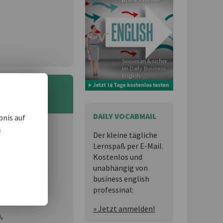
DAILY VOCABMAIL
bnis auf
s
Der kleine tägliche
 und möchten
Lernspaß per E-Mail.
Kostenlos und
unabhängig von
business english
professinal:
essional
ist
» Jetzt anmelden!
n,