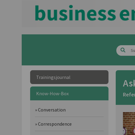
Trainingsjournal
As
Know-How-Box
Refe
» Conversation
» Correspondence