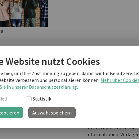
ia
terlesen als business english Kunde
e Website nutzt Cookies
ie hier, um Ihre Zustimmung zu geben, damit wir Ihr Benutzererle
Website verbessern und personalisieren können.
Mehr über Cookie
Sie sind noch kein "business english professional"-Kunde
Sie in unserer Datenschutzerklärung.
weiterlesen?
iell
Statistik
zeptieren
Auswahl speichern
business english prof
Ihre Lernplattform mit
Informationen, Vorlage