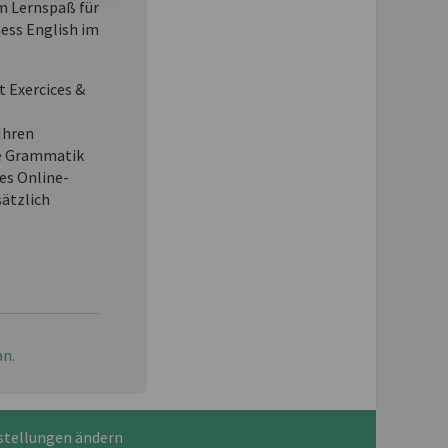
 Lernspaß für
ness English im
t Exercices &
Ihren
e Grammatik
es Online-
sätzlich
an.
stellungen ändern