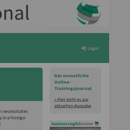
Login
Das monatliche
Online-
Trainingsjournal
» Hier geht es zur
aktuellen Ausgabe
n necessitates
y in a foreign
!