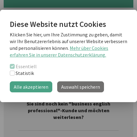
Fashions and trends change, often
Diese Website nutzt Cookies
faster than we would like them to, but
how does this happen? Who decides
Klicken Sie hier, um Ihre Zustimmung zu geben, damit
what is in and what is now out, how do
wir Ihr Benutzererlebnis auf unserer Website verbessern
Fotolia
companies know what to stock for
und personalisieren können.
Mehr über Cookies
next season? Read on!
erfahren Sie in unserer Datenschutzerklärung.
Essentiell
Statistik
Weiterlesen als business english Kunde
Alle akzeptieren
Auswahl speichern
Sie sind noch kein "business english
professional"-Kunde und möchten
weiterlesen?