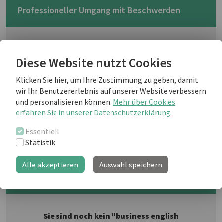
Professioneller Umgang mit Beschwerden
Wenn ein ärgerlicher Kunde am Telefon ist,
wünscht man sich meistens als erstes, er
Diese Website nutzt Cookies
hätte nicht angerufen. Aber oftmals liefern
gerade diese Kontakte wichtige Hinweise
Klicken Sie hier, um Ihre Zustimmung zu geben, damit
für Verbesserungspotenzial bei Produkten
wir Ihr Benutzererlebnis auf unserer Website verbessern
oder Abläufen. Testen Sie anhand unserer
und personalisieren können.
Mehr über Cookies
Dos und Don'ts, ob Sie die richtige
erfahren Sie in unserer Datenschutzerklärung.
Herangehensweise bei Ihren Telefonaten
Essentiell
an den Tag legen.
Statistik
Alle akzeptieren
Auswahl speichern
Weiterlesen als business english Kunde
Sie sind noch kein "business english