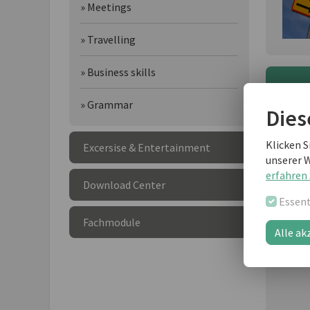
» Meetings
» Travelling
» Business skills
Wei
» Grammar
Dies
Klicken S
Excersise & Entertainment
unserer 
erfahren 
Download Center
Essent
Fachmodule
Alle ak