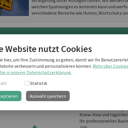
Verärgerung unter Kollegen führen. Wir werden u
welchen Spannungen es kommen kann und werfen 
verschiedene Bereiche wie Humor, Wortschatz un
terlesen als business english Kunde
e Website nutzt Cookies
ie hier, um Ihre Zustimmung zu geben, damit wir Ihr Benutzererle
Sie sind noch kein "business english professional"-Kunde
Website verbessern und personalisieren können.
Mehr über Cookie
weiterlesen?
Sie in unserer Datenschutzerklärung.
iell
Statistik
business english prof
zeptieren
Auswahl speichern
Ihre Lernplattform mit
Informationen, Vorlage
Know-How und täglichem
Ihr professionelles Busi
Job: