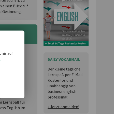
ntersuchen, zu
einen Blick auf
d Gesinnung.
bnis auf
 und möchten
s
DAILY VOCABMAIL
Der kleine tägliche
Lernspaß per E-Mail.
Kostenlos und
essional
ist
unabhängig von
business english
n,
professinal:
 Lernspaß für
» Jetzt anmelden!
ness English im