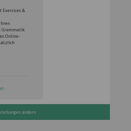
t Exercices &
Ihren
e Grammatik
es Online-
sätzlich
an.
stellungen ändern