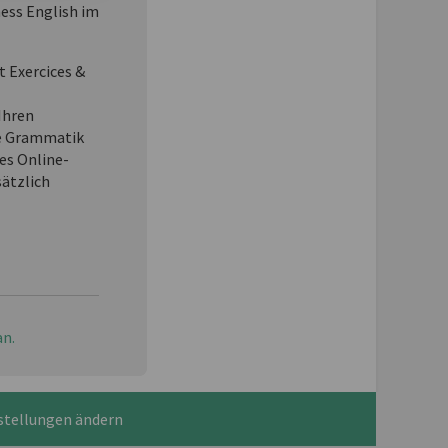
ness English im
t Exercices &
Ihren
e Grammatik
es Online-
sätzlich
an.
stellungen ändern