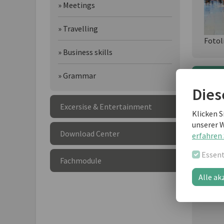
» Meetings
» Travelling
Fotol
» Business skills
» Grammar
Wei
Dies
Excersise & Entertainment
Klicken S
unserer 
Download Center
erfahren 
Essent
Fachmodule
Alle ak