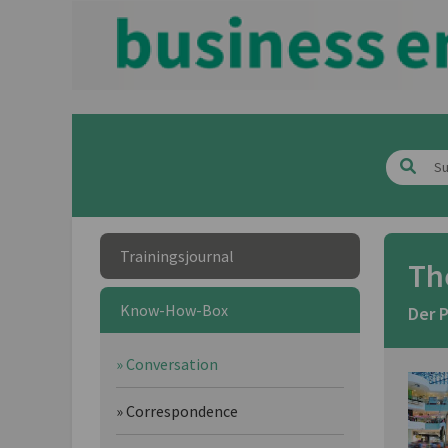
Trainingsjournal
Th
Know-How-Box
Der P
» Conversation
» Correspondence