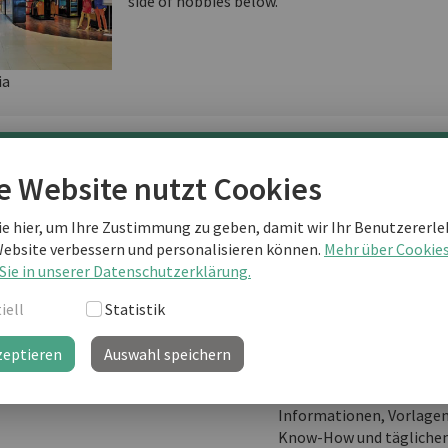
side of hobbies below.
ia
terlesen als business english Kunde
e Website nutzt Cookies
ie hier, um Ihre Zustimmung zu geben, damit wir Ihr Benutzererle
Website verbessern und personalisieren können.
Mehr über Cookie
Sie sind noch kein "business english professional"-Kunde
Sie in unserer Datenschutzerklärung.
weiterlesen?
iell
Statistik
zeptieren
Auswahl speichern
business english prof
Ihre Lernplattform mit
Informationen, Vorlage
Know-How und täglichem