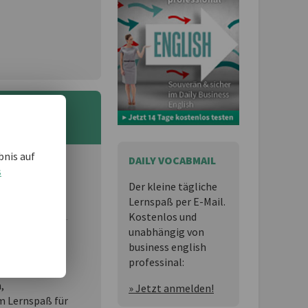
bnis auf
DAILY VOCABMAIL
s
 und möchten
Der kleine tägliche
Lernspaß per E-Mail.
Kostenlos und
unabhängig von
business english
essional
ist
professinal:
n,
» Jetzt anmelden!
 Lernspaß für