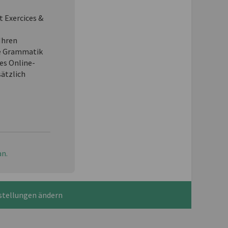
t Exercices &
Ihren
e Grammatik
es Online-
sätzlich
an.
stellungen ändern