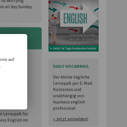
d by worrying
ob all day Sunday.
bnis auf
 und möchten
s
DAILY VOCABMAIL
Der kleine tägliche
Lernspaß per E-Mail.
Kostenlos und
essional
ist
unabhängig von
business english
n,
professinal:
 Lernspaß für
» Jetzt anmelden!
ness English im