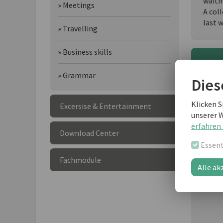
waitin
» Meetings
A col
last w
» Travelling
» Business skills
Wei
» Grammar
Dies
Klicken S
Excersise & Entertainment
unserer 
erfahren 
Download Center
Essent
Fachmodule
Alle ak