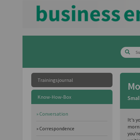
Trainingsjournal
Mo
Know-How-Box
Smal
» Conversation
It's 
morni
» Correspondence
you'r