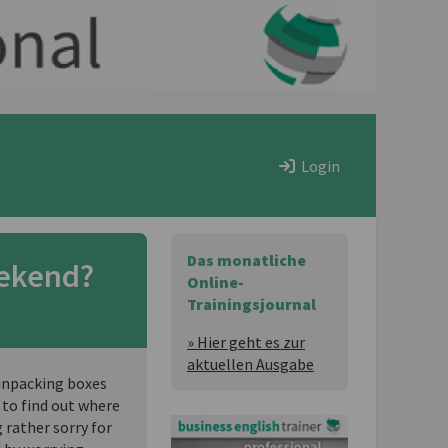
Login
Das monatliche
ekend?
Online-
Trainingsjournal
» Hier geht es zur
aktuellen Ausgabe
 unpacking boxes
 to find out where
 rather sorry for