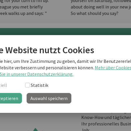
g for your turn to fill up.
yourself on Saturday, followe
league you met briefly
about doing well in your new j
eek walks up and says: "
So what should you say?
terlesen als business english Kunde
e Website nutzt Cookies
ie hier, um Ihre Zustimmung zu geben, damit wir Ihr Benutzererle
Sie sind noch kein "business english professional"-Kunde
Website verbessern und personalisieren können.
Mehr über Cookie
weiterlesen?
Sie in unserer Datenschutzerklärung.
iell
Statistik
business english prof
zeptieren
Auswahl speichern
Ihre Lernplattform mit
Informationen, Vorlage
Know-How und täglichem
Ihr professionelles Busi
Job: