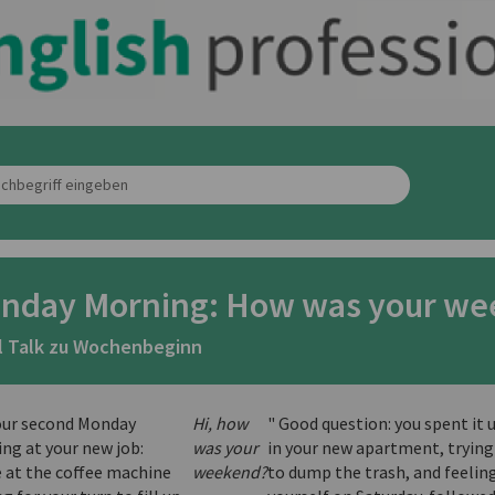
nday Morning: How was your we
l Talk zu Wochenbeginn
your second Monday
Hi, how
" Good question: you spent it
ng at your new job:
was your
in your new apartment, trying
e at the coffee machine
weekend?
to dump the trash, and feeling