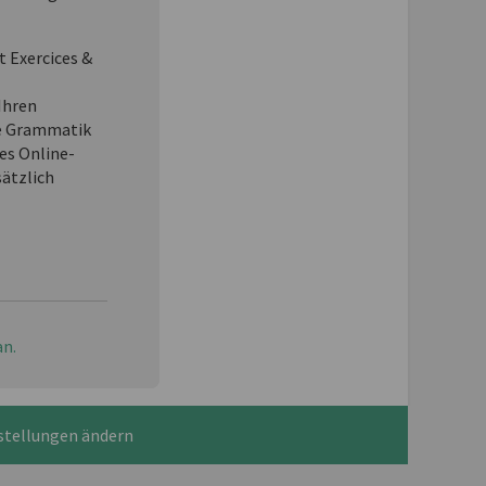
t Exercices &
Ihren
e Grammatik
es Online-
sätzlich
an.
stellungen ändern