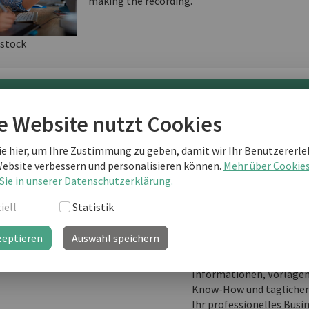
making the recording.
stock
terlesen als business english Kunde
e Website nutzt Cookies
ie hier, um Ihre Zustimmung zu geben, damit wir Ihr Benutzererle
Sie sind noch kein "business english professional"-Kunde
Website verbessern und personalisieren können.
Mehr über Cookie
weiterlesen?
Sie in unserer Datenschutzerklärung.
iell
Statistik
zeptieren
Auswahl speichern
business english prof
Ihre Lernplattform mit
Informationen, Vorlage
Know-How und täglichem
Ihr professionelles Busi