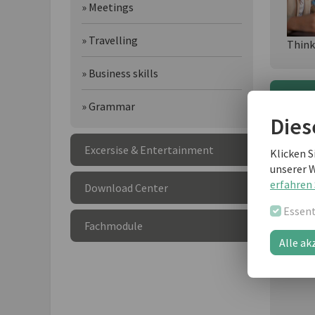
» Meetings
» Travelling
Think
» Business skills
Wei
» Grammar
Dies
Excersise & Entertainment
Klicken S
unserer 
erfahren 
Download Center
Essent
Fachmodule
Alle ak