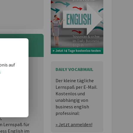
bnis auf
DAILY VOCABMAIL
 und möchten
s
Der kleine tägliche
Lernspaß per E-Mail.
Kostenlos und
unabhängig von
essional
ist
business english
professinal:
n,
» Jetzt anmelden!
 Lernspaß für
ness English im