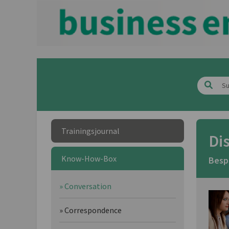
Trainingsjournal
Di
Know-How-Box
Besp
» Conversation
» Correspondence