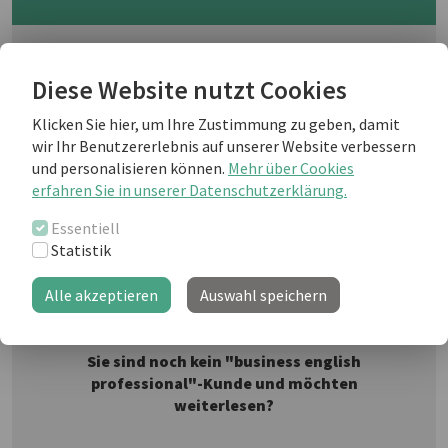
Was für einen Ruf haben Europäer im
Ausland? Und ist das oftmals auf die
Diese Website nutzt Cookies
Vorliebe für alkoholische Getränke
Klicken Sie hier, um Ihre Zustimmung zu geben, damit
zurückzuführen? Wir sehen uns den
wir Ihr Benutzererlebnis auf unserer Website verbessern
globalen Alkoholkonsum an - und
und personalisieren können.
Mehr über Cookies
welche "Drinks" bei welchen
erfahren Sie in unserer Datenschutzerklärung.
Kulturen hoch im Kurs stehen.
Essentiell
Statistik
Weiterlesen als business english Kunde
Alle akzeptieren
Auswahl speichern
Sie sind noch kein "business english
professional"-Kunde und möchten
weiterlesen?