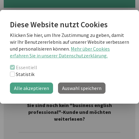
Personal recommendations are
Diese Website nutzt Cookies
generally a good way to choose a
restaurant, hotel, or even a health
Klicken Sie hier, um Ihre Zustimmung zu geben, damit
care provider! Use the dialogue below
wir Ihr Benutzererlebnis auf unserer Website verbessern
as a guide if you find yourself needing
Fotolia
und personalisieren können.
Mehr über Cookies
to ask for recommendations.
erfahren Sie in unserer Datenschutzerklärung.
Essentiell
Statistik
Weiterlesen als business english Kunde
Alle akzeptieren
Auswahl speichern
Sie sind noch kein "business english
professional"-Kunde und möchten
weiterlesen?