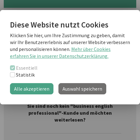
Some believe in climate change,
Diese Website nutzt Cookies
others do not. What happens when
these two beliefs meet and clash?
Klicken Sie hier, um Ihre Zustimmung zu geben, damit
Read the transcript of a conversation
wir Ihr Benutzererlebnis auf unserer Website verbessern
bet-ween two business people at a
Fotolia
und personalisieren können.
Mehr über Cookies
conference...
erfahren Sie in unserer Datenschutzerklärung.
Essentiell
Statistik
Weiterlesen als business english Kunde
Alle akzeptieren
Auswahl speichern
Sie sind noch kein "business english
professional"-Kunde und möchten
weiterlesen?