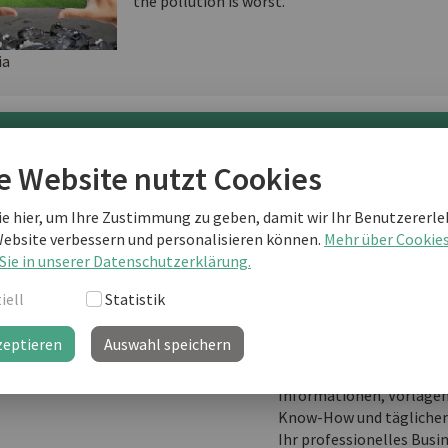
the pollution is worst.
ia
terlesen als business english Kunde
e Website nutzt Cookies
ie hier, um Ihre Zustimmung zu geben, damit wir Ihr Benutzererle
Sie sind noch kein "business english professional"-Kunde
Website verbessern und personalisieren können.
Mehr über Cookie
weiterlesen?
Sie in unserer Datenschutzerklärung.
iell
Statistik
zeptieren
Auswahl speichern
business english prof
Ihre Lernplattform mit
Informationen, Vorlage
Know-How und täglichem
Ihr professionelles Busi