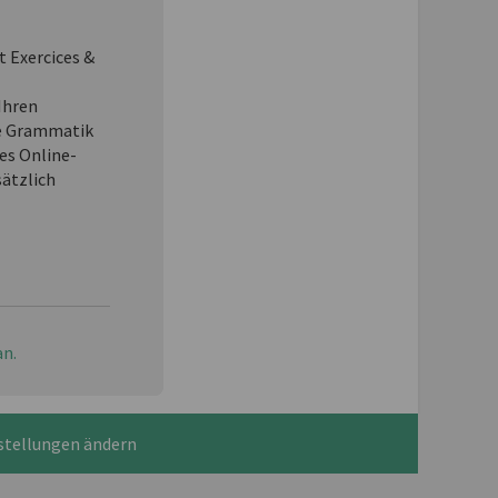
t Exercices &
Ihren
e Grammatik
es Online-
sätzlich
an.
stellungen ändern