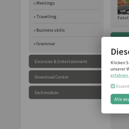
» Meetings
» Travelling
Fotol
» Business skills
Wei
» Grammar
Dies
Excersise & Entertainment
Klicken S
unserer 
erfahren 
Download Center
Essent
Fachmodule
Alle ak