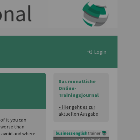
Login
Das monatliche
Online-
Trainingsjournal
» Hier geht es zur
aktuellen Ausgabe
of it you can
s worse than
o avoid and where