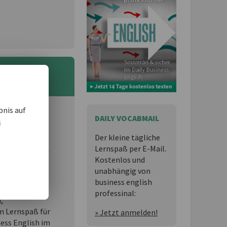
bnis auf
DAILY VOCABMAIL
 und möchten
s
Der kleine tägliche
Lernspaß per E-Mail.
Kostenlos und
unabhängig von
essional
ist
business english
professinal:
n,
 Lernspaß für
» Jetzt anmelden!
ness English im