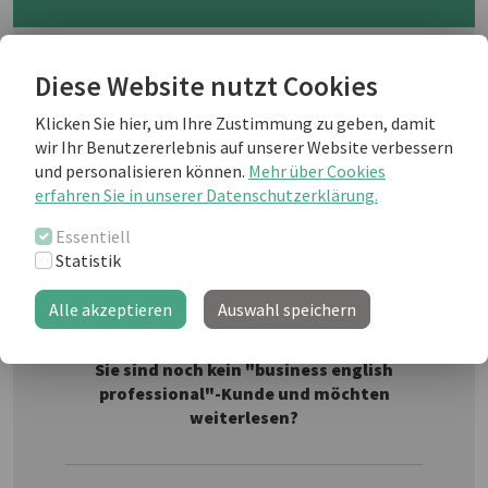
The new year is always filled with
Diese Website nutzt Cookies
promise: what wonderful new things
will we see and experience this year?
Klicken Sie hier, um Ihre Zustimmung zu geben, damit
What will happen? But why are we so
wir Ihr Benutzererlebnis auf unserer Website verbessern
excited about the idea of new and is
Fotolia
und personalisieren können.
Mehr über Cookies
new always good?
erfahren Sie in unserer Datenschutzerklärung.
Essentiell
Statistik
Weiterlesen als business english Kunde
Alle akzeptieren
Auswahl speichern
Sie sind noch kein "business english
professional"-Kunde und möchten
weiterlesen?