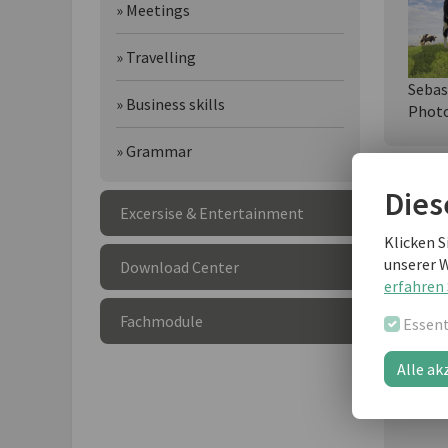
» Meetings
» Travelling
Sebas
» Business skills
Phot
» Grammar
Dies
Wei
Excersise & Entertainment
Klicken S
unserer 
Download Center
erfahren 
Fachmodule
Essent
Alle ak