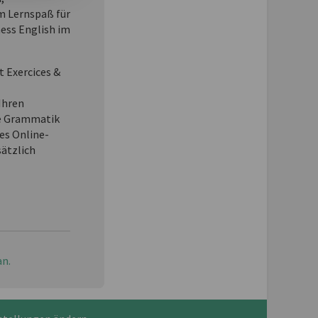
 Lernspaß für
ness English im
t Exercices &
Ihren
e Grammatik
es Online-
sätzlich
an.