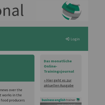
Login
Das monatliche
Online-
Trainingsjournal
» Hier geht es zur
aktuellen Ausgabe
 news over the
at works in the
l food producers