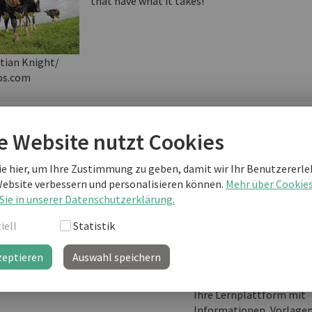
that have what it takes!
tian Knight/
os.com
e Website nutzt Cookies
terlesen als business english Kunde
ie hier, um Ihre Zustimmung zu geben, damit wir Ihr Benutzererle
Website verbessern und personalisieren können.
Mehr über Cookie
Sie sind noch kein "business english professional"-Kunde
Sie in unserer Datenschutzerklärung.
weiterlesen?
iell
Statistik
zeptieren
Auswahl speichern
business english prof
Ihre Lernplattform mit
Informationen, Vorlage