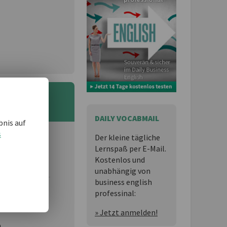
DAILY VOCABMAIL
bnis auf
s
Der kleine tägliche
 und möchten
Lernspaß per E-Mail.
Kostenlos und
unabhängig von
business english
professinal:
essional
ist
» Jetzt anmelden!
n,