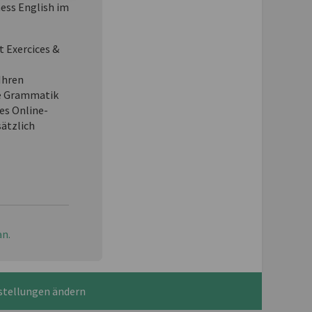
ness English im
t Exercices &
Ihren
e Grammatik
es Online-
sätzlich
an.
stellungen ändern