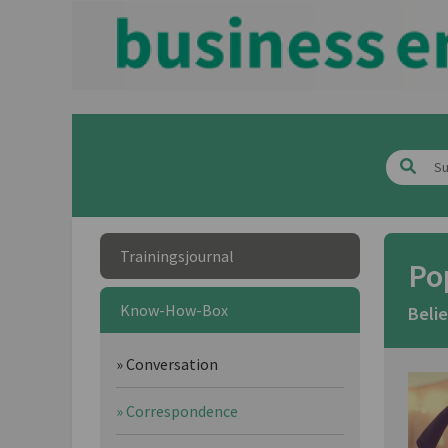
Trainingsjournal
Po
Know-How-Box
Beli
» Conversation
» Correspondence