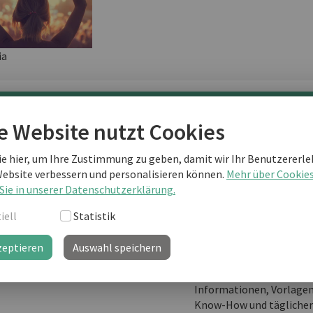
ia
terlesen als business english Kunde
e Website nutzt Cookies
ie hier, um Ihre Zustimmung zu geben, damit wir Ihr Benutzererle
Website verbessern und personalisieren können.
Mehr über Cookie
Sie sind noch kein "business english professional"-Kunde
Sie in unserer Datenschutzerklärung.
weiterlesen?
iell
Statistik
zeptieren
Auswahl speichern
business english prof
Ihre Lernplattform mit
Informationen, Vorlage
Know-How und täglichem