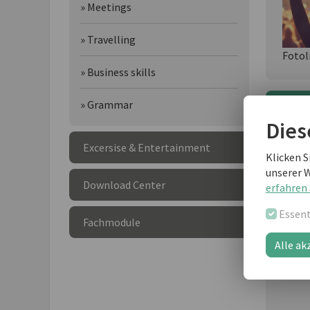
» Meetings
» Travelling
Fotol
» Business skills
» Grammar
Wei
Dies
Excersise & Entertainment
Klicken S
unserer 
Download Center
erfahren 
Essent
Fachmodule
Alle ak