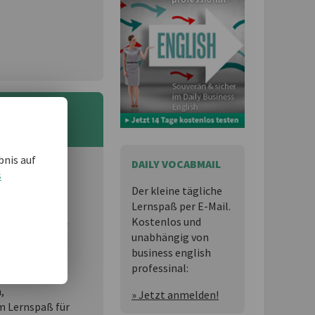
bnis auf
DAILY VOCABMAIL
s
 und möchten
Der kleine tägliche
Lernspaß per E-Mail.
Kostenlos und
unabhängig von
business english
essional
ist
professinal:
n,
» Jetzt anmelden!
 Lernspaß für