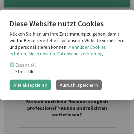
Do you know where the original idea for
Diese Website nutzt Cookies
the newsletter you receive comes from?
Or how old it is? How about an idea on
Klicken Sie hier, um Ihre Zustimmung zu geben, damit
the different forms that newsletters
Fotolia
wir Ihr Benutzererlebnis auf unserer Website verbessern
have taken and can take? Read on for
und personalisieren können.
Mehr über Cookies
our collection of information for you!
erfahren Sie in unserer Datenschutzerklärung.
Essentiell
Statistik
Weiterlesen als business english Kunde
Alle akzeptieren
Auswahl speichern
Sie sind noch kein "business english
professional"-Kunde und möchten
weiterlesen?