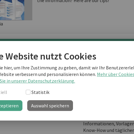
the information? Here are our tips!
ia
terlesen als business english Kunde
e Website nutzt Cookies
ie hier, um Ihre Zustimmung zu geben, damit wir Ihr Benutzererle
Website verbessern und personalisieren können.
Mehr über Cookie
Sie sind noch kein "business english professional"-Kunde
Sie in unserer Datenschutzerklärung.
weiterlesen?
iell
Statistik
zeptieren
Auswahl speichern
business english prof
Ihre Lernplattform mit
Informationen, Vorlage
Know-How und täglichem