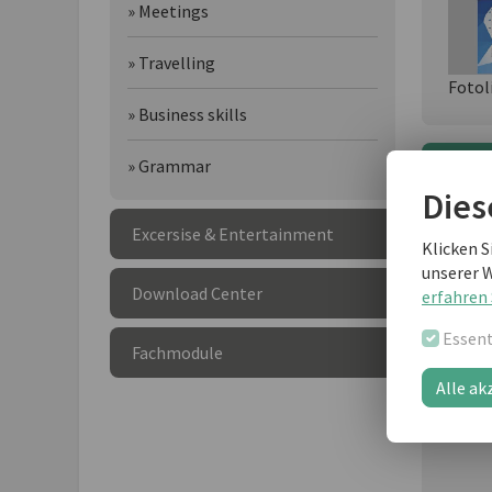
» Meetings
» Travelling
Fotol
» Business skills
» Grammar
Wei
Dies
Excersise & Entertainment
Klicken S
unserer 
Download Center
erfahren 
Essent
Fachmodule
Alle ak