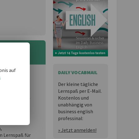
bnis auf
DAILY VOCABMAIL
s
 und möchten
Der kleine tägliche
Lernspaß per E-Mail.
Kostenlos und
unabhängig von
business english
essional
ist
professinal:
n,
» Jetzt anmelden!
 Lernspaß für