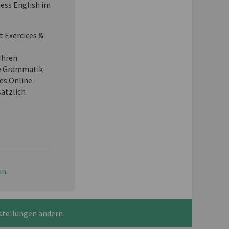
ness English im
t Exercices &
Ihren
e Grammatik
es Online-
sätzlich
an.
stellungen ändern