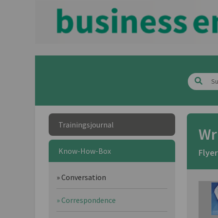
Trainingsjournal
Wri
Know-How-Box
Flye
» Conversation
» Correspondence