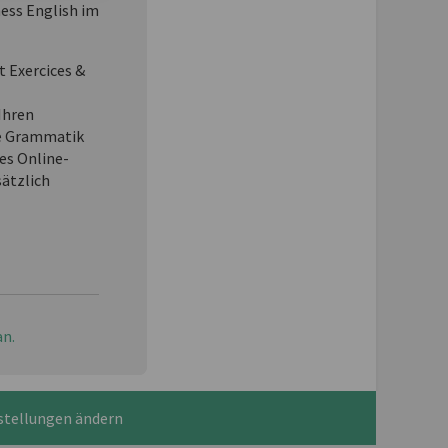
ness English im
t Exercices &
Ihren
e Grammatik
es Online-
sätzlich
an.
stellungen ändern