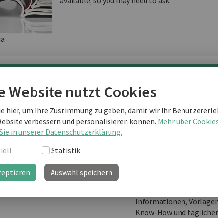
available, so you may need to ask.
ia
terlesen als business english Kunde
e Website nutzt Cookies
ie hier, um Ihre Zustimmung zu geben, damit wir Ihr Benutzererle
Website verbessern und personalisieren können.
Mehr über Cookie
Sie sind noch kein "business english professional"-Kunde
Sie in unserer Datenschutzerklärung.
weiterlesen?
iell
Statistik
zeptieren
Auswahl speichern
business english prof
Ihre Lernplattform mit
Informationen, Vorlage
Know-How und täglichem