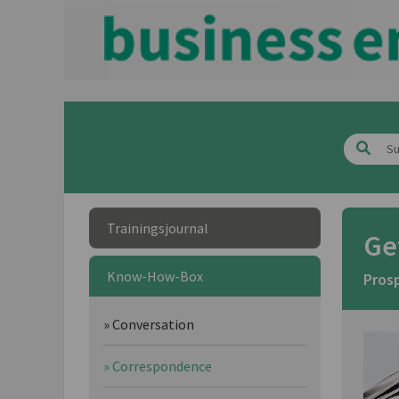
Trainingsjournal
Ge
Know-How-Box
Pros
» Conversation
» Correspondence