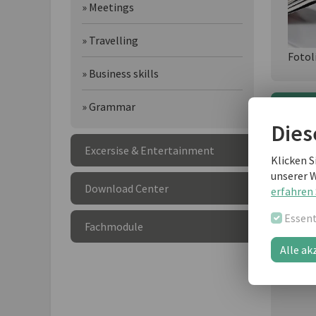
» Meetings
» Travelling
Fotol
» Business skills
» Grammar
Wei
Dies
Excersise & Entertainment
Klicken S
unserer 
Download Center
erfahren 
Essent
Fachmodule
Alle ak