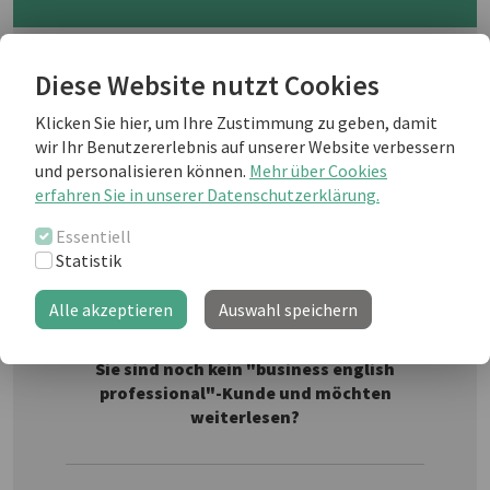
Dealing with another language in
Diese Website nutzt Cookies
writing often necessitates the
services of a translator. What to
Klicken Sie hier, um Ihre Zustimmung zu geben, damit
look for, what to watch out for and
wir Ihr Benutzererlebnis auf unserer Website verbessern
how to choose one? Read on!
und personalisieren können.
Mehr über Cookies
Fotolia
erfahren Sie in unserer Datenschutzerklärung.
Essentiell
Statistik
Weiterlesen als business english Kunde
Alle akzeptieren
Auswahl speichern
Sie sind noch kein "business english
professional"-Kunde und möchten
weiterlesen?