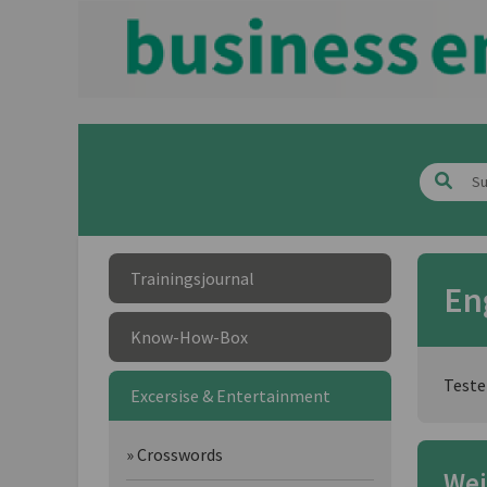
Trainingsjournal
En
Know-How-Box
Teste
Excersise & Entertainment
» Crosswords
Wei