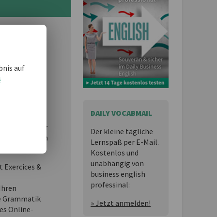
 und möchten
bnis auf
s
essional
ist
DAILY VOCABMAIL
n,
 Lernspaß für
Der kleine tägliche
ness English im
Lernspaß per E-Mail.
Kostenlos und
unabhängig von
t Exercices &
business english
professinal:
Ihren
e Grammatik
» Jetzt anmelden!
es Online-