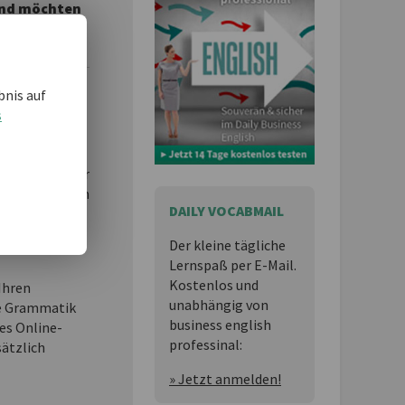
 und möchten
bnis auf
essional
ist
s
n,
 Lernspaß für
ness English im
DAILY VOCABMAIL
Der kleine tägliche
t Exercices &
Lernspaß per E-Mail.
Kostenlos und
Ihren
unabhängig von
e Grammatik
business english
es Online-
professinal:
sätzlich
» Jetzt anmelden!