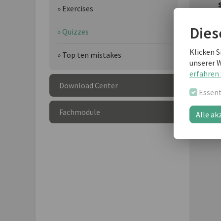
» Exercises
Dies
» Quizzes
Klicken S
» Top ten mistakes
unserer 
erfahren 
Download Center
Essent
Fachmodule
Alle ak