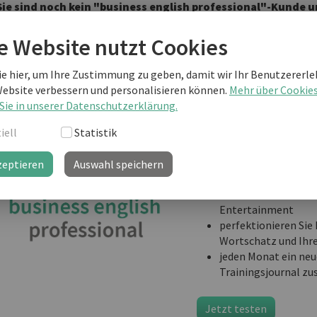
Sie sind noch kein "business english professional"-Kunde
weiterlesen?
e Website nutzt Cookies
ie hier, um Ihre Zustimmung zu geben, damit wir Ihr Benutzererle
business english prof
Website verbessern und personalisieren können.
Mehr über Cookie
Ihre Lernplattform mit
Sie in unserer Datenschutzerklärung.
Informationen, Vorlage
iell
Statistik
Know-How und täglichem
Ihr professionelles Busi
zeptieren
Auswahl speichern
Job:
interaktiv lernen mi
Entertainment
perfektionieren Sie 
Wortschatz und Ihr
jeden Monat ein neu
Trainingsjournal zu
Jetzt testen