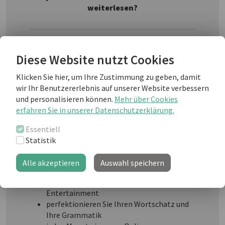
weiterlesen?
Diese Website nutzt Cookies
Klicken Sie hier, um Ihre Zustimmung zu geben, damit
wir Ihr Benutzererlebnis auf unserer Website verbessern
und personalisieren können.
Mehr über Cookies
erfahren Sie in unserer Datenschutzerklärung.
Essentiell
business english professional
ist Ihre
Statistik
Lernplattform mit Informationen, Vorlagen,
Know-How und täglichem Lernspaß für Ihr
Alle akzeptieren
Auswahl speichern
professionelles Business English im Job:
interaktiv lernen mit Exercices &
Entertainment
perfektionieren Sie Ihren Wortschatz und
Ihre Grammatik