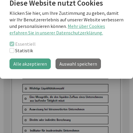
Diese Website nutzt Cookies
Klicken Sie hier, um Ihre Zustimmung zu geben, damit
wir Ihr Benutzererlebnis auf unserer Website verbessern
Die Cashflow-Rechnung gehört im Vereinigten
und personalisieren können.
Mehr über Cookies
Königreich zu den Unternehmenskennzahlen, die
erfahren Sie in unserer Datenschutzerklärung.
jährlich veröffentlicht werden müssen. Wir zeigen
Essentiell
Ihnen, wie Sie die Cashflow-Rechnung erstellen und
Statistik
den Kapitalfluss überwachen.
Big Points: Cashflow
Alle akzeptieren
Auswahl speichern