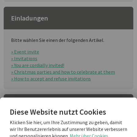
Einladungen
Bitte wählen Sie einen der folgenden Artikel.
» Event invite
» Invitations
» You are cordially invited!
» Christmas parties and how to celebrate at them
» How to accept and refuse invitations
Dankschreiben
Diese Website nutzt Cookies
Klicken Sie hier, um Ihre Zustimmung zu geben, damit
Bitte wählen Sie einen der folgenden Artikel.
wir Ihr Benutzererlebnis auf unserer Website verbessern
und personalisieren können.
Mehr über Cookies