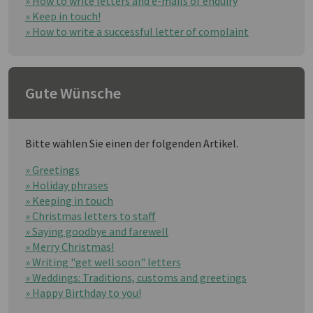
» How to write letters and e-mails of enquiry
» Keep in touch!
» How to write a successful letter of complaint
Gute Wünsche
Bitte wählen Sie einen der folgenden Artikel.
» Greetings
» Holiday phrases
» Keeping in touch
» Christmas letters to staff
» Saying goodbye and farewell
» Merry Christmas!
» Writing "get well soon" letters
» Weddings: Traditions, customs and greetings
» Happy Birthday to you!